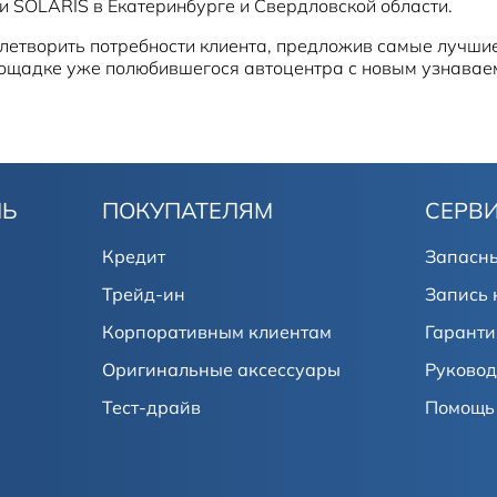
SOLARIS в Екатеринбурге и Свердловской области.
летворить потребности клиента, предложив самые лучшие
площадке уже полюбившегося автоцентра с новым узнава
ЛЬ
ПОКУПАТЕЛЯМ
СЕРВ
Кредит
Запасны
Трейд-ин
Запись 
Корпоративным клиентам
Гаранти
Оригинальные аксессуары
Руковод
Тест-драйв
Помощь 