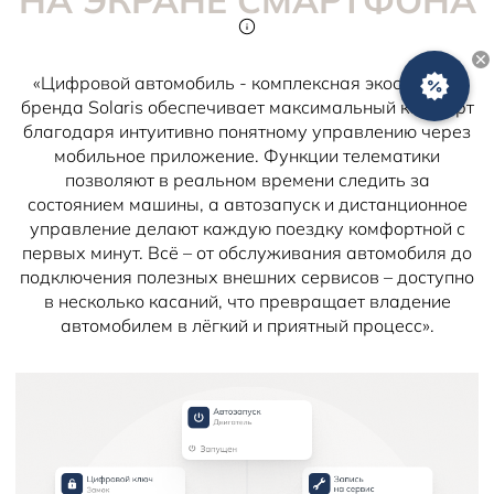
НА ЭКРАНЕ СМАРТФОНА
у
я
«Цифровой автомобиль - комплексная экосистема
О
с
о
б
ы
е
с
л
о
в
и
бренда Solaris обеспечивает максимальный комфорт
благодаря интуитивно понятному управлению через
мобильное приложение. Функции телематики
позволяют в реальном времени следить за
состоянием машины, а автозапуск и дистанционное
управление делают каждую поездку комфортной с
первых минут. Всё – от обслуживания автомобиля до
подключения полезных внешних сервисов – доступно
в несколько касаний, что превращает владение
автомобилем в лёгкий и приятный процесс».