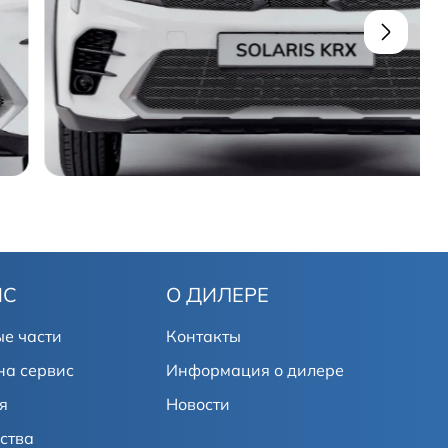
ИС
О ДИЛЕРЕ
е части
Контакты
на сервис
Информация о дилере
я
Новости
ства